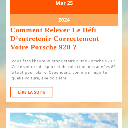
25
25
Mar
25
mars
mars
2024
2024
25
2024
mars
Comment Relever Le Défi
2024
D’entretenir Correctement
Comment
Votre Porsche 928 ?
Relever
Vous êtes l’heureux propriétaire d’une Porsche 928 ?
Le
Cette voiture de sport et de collection des années 80
Défi
a tout pour plaire. Cependant, comme n’importe
quelle voiture, elle doit être
D’entretenir
Correctement
LIRE
LIRE LA SUITE
Votre
LA
SUITE
Porsche
928
?