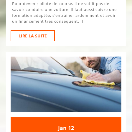
Pour devenir pilote de course, il ne suffit pas de
De
savoir conduire une voiture. Il faut aussi suivre une
Course
formation adaptée, s’entrainer ardemment et avoir
un financement très conséquent. Il
Auto
:
LIRE
LIRE LA SUITE
Ce
LA
SUITE
Qu’il
Faut
Savoir
12
12
Jan
12