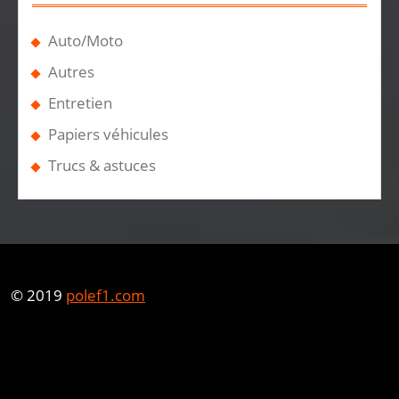
Auto/Moto
Autres
Entretien
Papiers véhicules
Trucs & astuces
© 2019
polef1.com