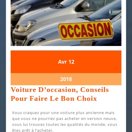
12
12
Avr
12
avril
avril
2018
2018
12
2018
avril
Voiture D’occasion, Conseils
2018
Voiture
Pour Faire Le Bon Choix
D’occasio
Vous craquez pour une voiture plus ancienne mais
Conseils
que vous ne pourriez pas acheter en version neuve,
Pour
vous lui trouvez toutes les qualités du monde, vous
êtes prêt à l’acheter.