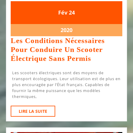
24
24
Fév
24
février
février
2020
2020
24
2020
février
Les Conditions Nécessaires
2020
Pour Conduire Un Scooter
Les
Électrique Sans Permis
Conditions
Les scooters électriques sont des moyens de
Nécessaires
transport écologiques. Leur utilisation est de plus en
Pour
plus encouragée par l’État français. Capables de
fournir la même puissance que les modèles
Conduire
thermiques,
Un
Scooter
LIRE
LIRE LA SUITE
LA
Électrique
SUITE
Sans