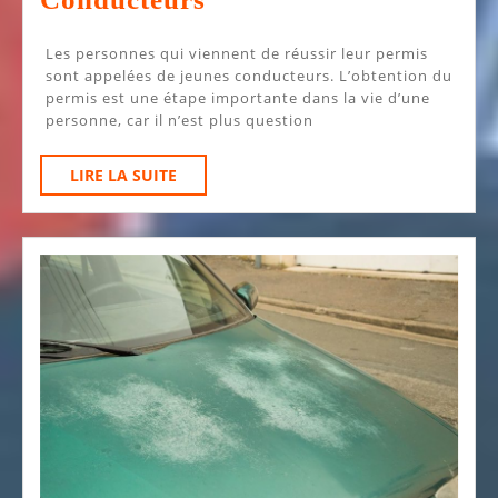
Respecter
Les personnes qui viennent de réussir leur permis
Les
sont appelées de jeunes conducteurs. L’obtention du
Règles
permis est une étape importante dans la vie d’une
personne, car il n’est plus question
De
Conduite
LIRE
LIRE LA SUITE
Pour
LA
SUITE
Les
Jeunes
Conducteurs