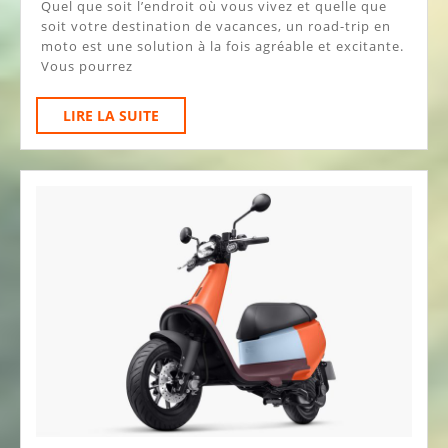
Quel que soit l’endroit où vous vivez et quelle que
Un
soit votre destination de vacances, un road-trip en
Road-
moto est une solution à la fois agréable et excitante.
Vous pourrez
Trip
En
LIRE
LIRE LA SUITE
Moto
LA
SUITE
?