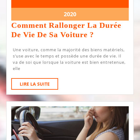
janvier
janvier
2020
2020
12
2020
janvier
Comment Rallonger La Durée
2020
Comment
De Vie De Sa Voiture ?
Rallonger
Une voiture, comme la majorité des biens matériels,
La
s’use avec le temps et possède une durée de vie. Il
Durée
va de soi que lorsque la voiture est bien entretenue,
elle
De
Vie
LIRE
LIRE LA SUITE
De
LA
SUITE
Sa
Voiture
?