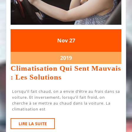
27
27
Nov
27
novembre
novembre
2019
2019
27
2019
novembre
Climatisation Qui Sent Mauvais
2019
Climatisation
: Les Solutions
Qui
Lorsqu’il fait chaud, on a envie d’être au frais dans sa
Sent
voiture. Et inversement, lorsqu’il fait froid, on
Mauvais
cherche à se mettre au chaud dans la voiture. La
climatisation est
:
Les
LIRE
LIRE LA SUITE
Solutions
LA