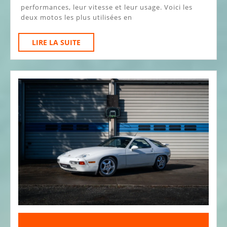
De
performances, leur vitesse et leur usage. Voici les
deux motos les plus utilisées en
Moto
De
LIRE
LIRE LA SUITE
Ville
LA
SUITE