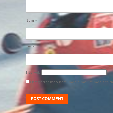
Nom
*
E-mail
*
Site web
Enregistrer mon nom, mon e-mail et mon site 
Navigation