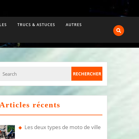
LES
TRUCS & ASTUCES
AUTRES
Search
for:
Articles récents
Les deux types de moto de ville