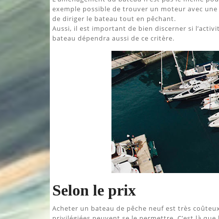
exemple possible de trouver un moteur avec une
de diriger le bateau tout en pêchant.
Aussi, il est important de bien discerner si l’acti
bateau dépendra aussi de ce critère.
Selon le prix
Acheter un bateau de pêche neuf est très coûteux
privilégiées peuvent se le permettre. C’est là que