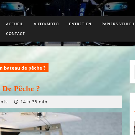
ACCUEIL
AUTO/MOTO
ENTRETIEN
PAPIERS VÉHICU
CONTACT
n bateau de pêche ?
 De Pêche ?
nts
14 h 38 min