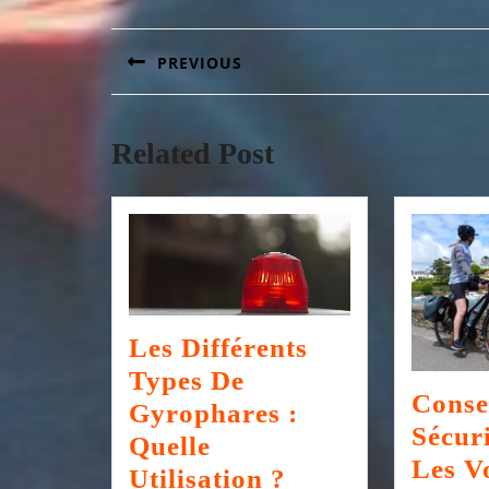
de
PREVIOUS
l’article
Article
précédent
:
Related Post
Les Différents
Types De
Conse
Gyrophares :
Sécur
Quelle
Les V
Les
Utilisation ?