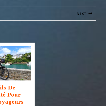
NEXT
Article
suivant
:
ils De
ité Pour
oyageurs