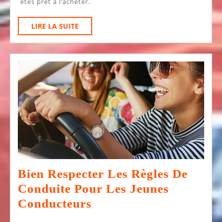
êtes prêt à l’acheter.
Faire
Le
LIRE
LIRE LA SUITE
Bon
LA
SUITE
Choix
Bien Respecter Les Règles De
Conduite Pour Les Jeunes
Bien
Conducteurs
Respecter