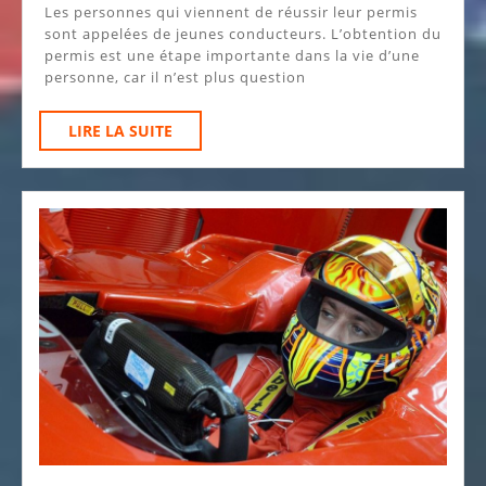
Les personnes qui viennent de réussir leur permis
Les
sont appelées de jeunes conducteurs. L’obtention du
Règles
permis est une étape importante dans la vie d’une
personne, car il n’est plus question
De
Conduite
LIRE
LIRE LA SUITE
Pour
LA
SUITE
Les
Jeunes
Conducteurs