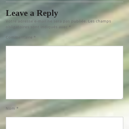
Leave a Reply
Votre adresse e-mail ne sera pas publiée.
Les champs
obligatoires sont indiqués avec
*
Commentaire
*
Nom
*