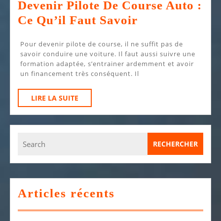
Devenir Pilote De Course Auto :
Devenir
Ce Qu’il Faut Savoir
Pilote
Pour devenir pilote de course, il ne suffit pas de
De
savoir conduire une voiture. Il faut aussi suivre une
Course
formation adaptée, s’entrainer ardemment et avoir
un financement très conséquent. Il
Auto
:
LIRE
LIRE LA SUITE
Ce
LA
SUITE
Qu’il
Faut
Search
for:
Savoir
Articles récents