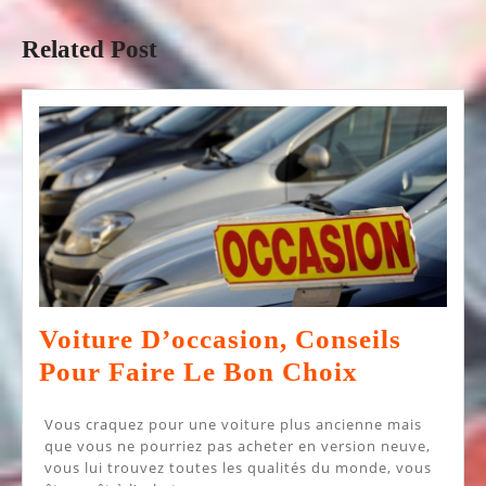
précédent
suivant
:
:
Related Post
Voiture D’occasion, Conseils
Voiture
Pour Faire Le Bon Choix
D’occasio
Vous craquez pour une voiture plus ancienne mais
Conseils
que vous ne pourriez pas acheter en version neuve,
Pour
vous lui trouvez toutes les qualités du monde, vous